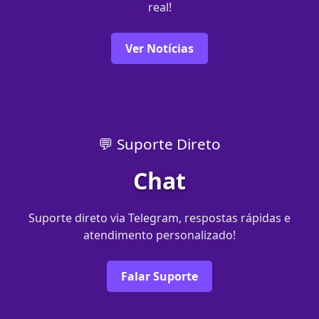
real!
Ver Notícias
💬 Suporte Direto
Chat
Suporte direto via Telegram, respostas rápidas e
atendimento personalizado!
Falar Suporte