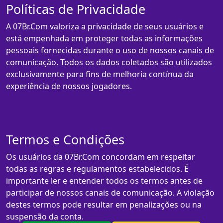
Políticas de Privacidade
A 07Br.Com valoriza a privacidade de seus usuários e
está empenhada em proteger todas as informações
pessoais fornecidas durante o uso de nossos canais de
comunicação. Todos os dados coletados são utilizados
exclusivamente para fins de melhoria contínua da
experiência de nossos jogadores.
Termos e Condições
Os usuários da 07Br.Com concordam em respeitar
todas as regras e regulamentos estabelecidos. É
importante ler e entender todos os termos antes de
participar de nossos canais de comunicação. A violação
destes termos pode resultar em penalizações ou na
suspensão da conta.