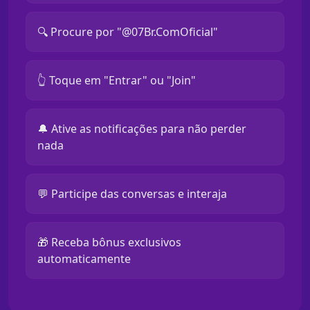
🔍 Procure por "@07Br.ComOficial"
👆 Toque em "Entrar" ou "Join"
🔔 Ative as notificações para não perder
nada
💬 Participe das conversas e interaja
🎁 Receba bônus exclusivos
automaticamente