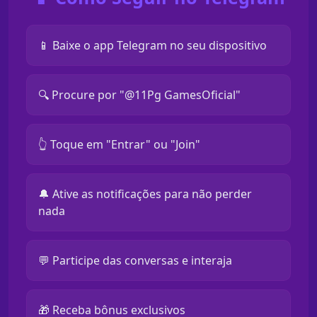
📱 Baixe o app Telegram no seu dispositivo
🔍 Procure por "@11Pg GamesOficial"
👆 Toque em "Entrar" ou "Join"
🔔 Ative as notificações para não perder
nada
💬 Participe das conversas e interaja
🎁 Receba bônus exclusivos