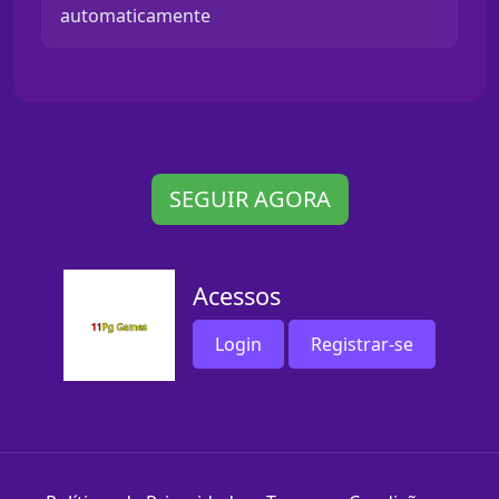
automaticamente
SEGUIR AGORA
Acessos
Login
Registrar-se