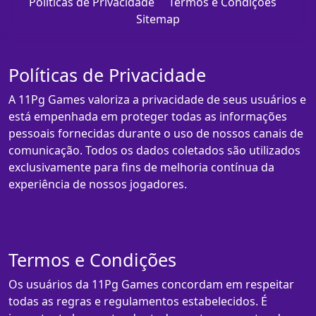
Políticas de Privacidade
Termos e Condições
Sitemap
Políticas de Privacidade
A 11Pg Games valoriza a privacidade de seus usuários e
está empenhada em proteger todas as informações
pessoais fornecidas durante o uso de nossos canais de
comunicação. Todos os dados coletados são utilizados
exclusivamente para fins de melhoria contínua da
experiência de nossos jogadores.
Termos e Condições
Os usuários da 11Pg Games concordam em respeitar
todas as regras e regulamentos estabelecidos. É