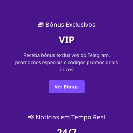
🎁 Bônus Exclusivos
VIP
Receba bônus exclusivos do Telegram,
promoções especiais e códigos promocionais
únicos!
Ver Bônus
📢 Notícias em Tempo Real
24/7