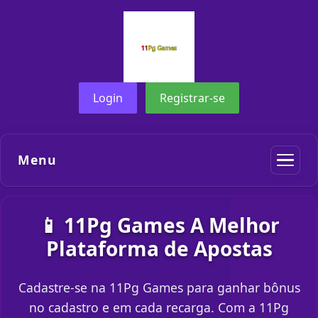
Login
Registrar-se
Menu
📱 11Pg Games A Melhor
Plataforma de Apostas
Cadastre-se na 11Pg Games para ganhar bônus
no cadastro e em cada recarga. Com a 11Pg