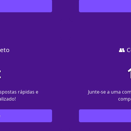
reto
👥 
t
espostas rápidas e
Junte-se a uma com
lizado!
compa
e