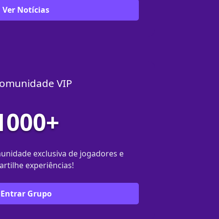
Ver Notícias
Comunidade VIP
1000+
unidade exclusiva de jogadores e
rtilhe experiências!
Entrar Grupo