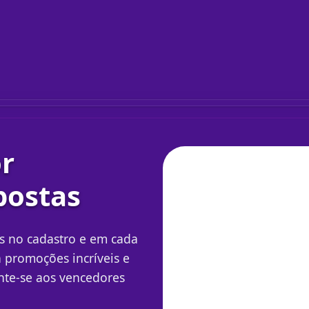
or
postas
s no cadastro e em cada
 promoções incríveis e
unte-se aos vencedores