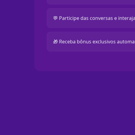
💬 Participe das conversas e interaj
🎁 Receba bônus exclusivos autom