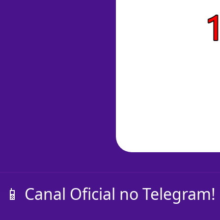
📱 Canal Oficial no Telegram!