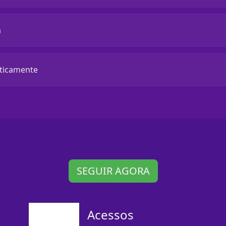
a
aticamente
SEGUIR AGORA
Acessos