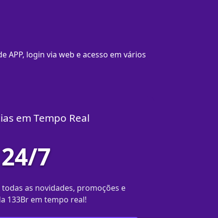
e APP, login via web e acesso em vários
cias em Tempo Real
24/7
e todas as novidades, promoções e
da 133Br em tempo real!