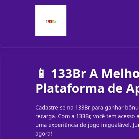
📱 133Br A Melh
Plataforma de A
Cadastre-se na 133Br para ganhar bônu
recarga. Com a 133Br, você tem acesso a
uma experiência de jogo inigualável. J
agora!