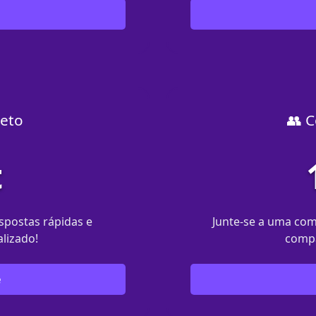
reto
👥 
t
espostas rápidas e
Junte-se a uma com
lizado!
compa
e