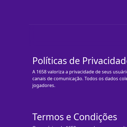
Políticas de Privacida
A 1658 valoriza a privacidade de seus usuá
canais de comunicação. Todos os dados cole
jogadores.
Termos e Condições