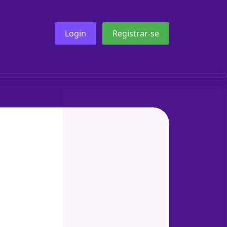
Login
Registrar-se