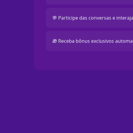
💬 Participe das conversas e interaj
🎁 Receba bônus exclusivos autom