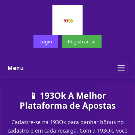
Login
Registrar-se
Menu
📱 193Ok A Melhor
Plataforma de Apostas
Cadastre-se na 193Ok para ganhar bônus no
cadastro e em cada recarga. Com a 193Ok, você