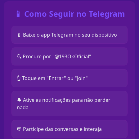
📱 Como Seguir no Telegram
📱 Baixe o app Telegram no seu dispositivo
🔍 Procure por "@193OkOficial"
👆 Toque em "Entrar" ou "Join"
🔔 Ative as notificações para não perder
nada
💬 Participe das conversas e interaja