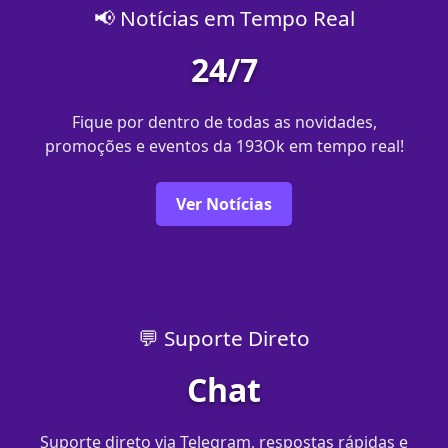
📢 Notícias em Tempo Real
24/7
Fique por dentro de todas as novidades,
promoções e eventos da 193Ok em tempo real!
Ver Notícias
💬 Suporte Direto
Chat
Suporte direto via Telegram, respostas rápidas e