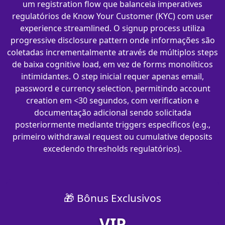
um registration flow que balanceia imperatives
regulatórios de Know Your Customer (KYC) com user
experience streamlined. O signup process utiliza
progressive disclosure pattern onde informações são
coletadas incrementalmente através de múltiplos steps
de baixa cognitive load, em vez de forms monolíticos
intimidantes. O step inicial requer apenas email,
password e currency selection, permitindo account
creation em <30 segundos, com verification e
documentação adicional sendo solicitada
posteriormente mediante triggers específicos (e.g.,
primeiro withdrawal request ou cumulative deposits
excedendo thresholds regulatórios).
🎁 Bônus Exclusivos
VIP