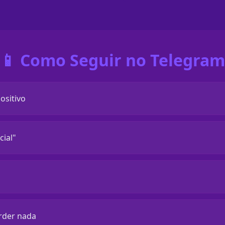
📱 Como Seguir no Telegram
ositivo
cial"
erder nada