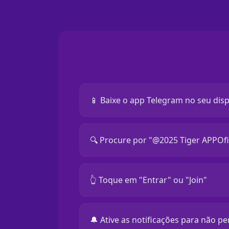
📱 Baixe o app Telegram no seu disp
🔍 Procure por "@2025 Tiger APPOfi
👆 Toque em "Entrar" ou "Join"
🔔 Ative as notificações para não p