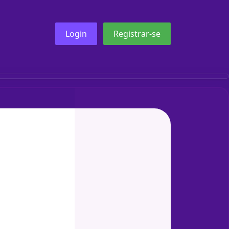
Login
Registrar-se