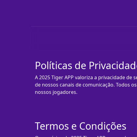
Políticas de Privacida
A 2025 Tiger APP valoriza a privacidade de
de nossos canais de comunicação. Todos os 
nossos jogadores.
Termos e Condições