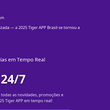
ram
ada — a 2025 Tiger APP Brasil se tornou a
cias em Tempo Real
24/7
e todas as novidades, promoções e
25 Tiger APP em tempo real!