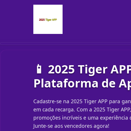
📱 2025 Tiger AP
Plataforma de A
Cadastre-se na 2025 Tiger APP para ga
em cada recarga. Com a 2025 Tiger APP,
promoções incríveis e uma experiência d
Junte-se aos vencedores agora!