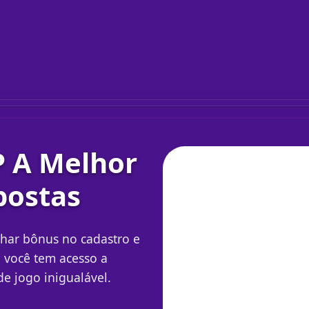
P A Melhor
postas
nhar bônus no cadastro e
 você tem acesso a
e jogo inigualável.