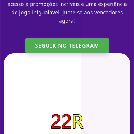
acesso a promoções incríveis e uma experiência
de jogo inigualável. Junte-se aos vencedores
agora!
SEGUIR NO TELEGRAM