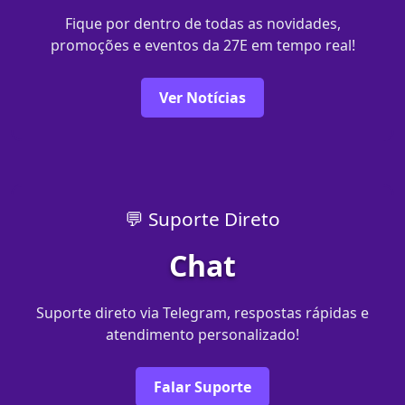
Fique por dentro de todas as novidades,
promoções e eventos da 27E em tempo real!
Ver Notícias
💬 Suporte Direto
Chat
Suporte direto via Telegram, respostas rápidas e
atendimento personalizado!
Falar Suporte