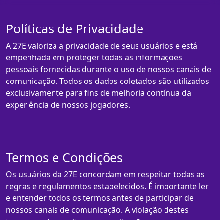
Políticas de Privacidade
A 27E valoriza a privacidade de seus usuários e está
empenhada em proteger todas as informações
pessoais fornecidas durante o uso de nossos canais de
comunicação. Todos os dados coletados são utilizados
exclusivamente para fins de melhoria contínua da
experiência de nossos jogadores.
Termos e Condições
Os usuários da 27E concordam em respeitar todas as
regras e regulamentos estabelecidos. É importante ler
e entender todos os termos antes de participar de
nossos canais de comunicação. A violação destes