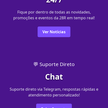
Fique por dentro de todas as novidades,
promoções e eventos da 28R em tempo real!
Ver Notícias
💬 Suporte Direto
Chat
Suporte direto via Telegram, respostas rápidas e
atendimento personalizado!