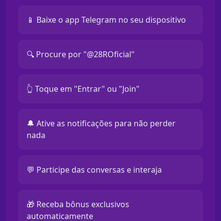
📱 Baixe o app Telegram no seu dispositivo
🔍 Procure por "@28ROficial"
👆 Toque em "Entrar" ou "Join"
🔔 Ative as notificações para não perder
nada
💬 Participe das conversas e interaja
🎁 Receba bônus exclusivos
automaticamente