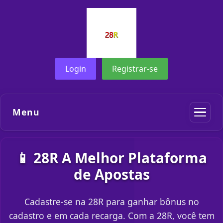
Login
Registrar-se
Menu
📱 28R A Melhor Plataforma
de Apostas
Cadastre-se na 28R para ganhar bônus no
cadastro e em cada recarga. Com a 28R, você tem