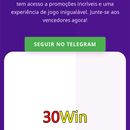
tem acesso a promoções incríveis e uma
experiência de jogo inigualável. Junte-se aos
vencedores agora!
SEGUIR NO TELEGRAM