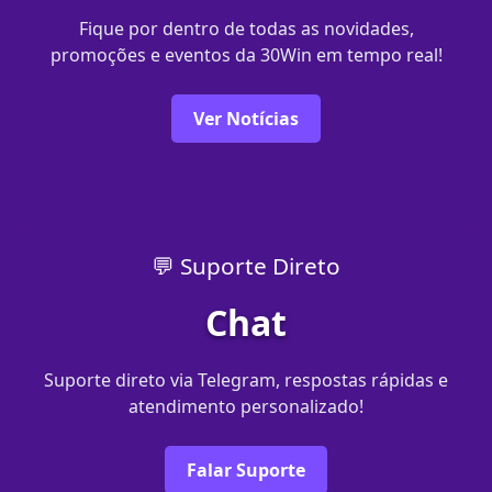
Fique por dentro de todas as novidades,
promoções e eventos da 30Win em tempo real!
Ver Notícias
💬 Suporte Direto
Chat
Suporte direto via Telegram, respostas rápidas e
atendimento personalizado!
Falar Suporte