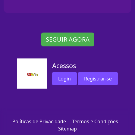
SEGUIR AGORA
Acessos
Login
Registrar-se
Políticas de Privacidade
Termos e Condições
Sitemap