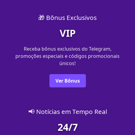
🎁 Bônus Exclusivos
VIP
Receba bônus exclusivos do Telegram,
promoções especiais e códigos promocionais
únicos!
Ver Bônus
📢 Notícias em Tempo Real
24/7