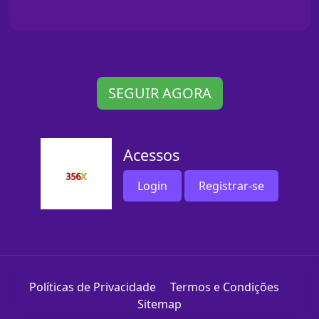
SEGUIR AGORA
Acessos
Login
Registrar-se
Políticas de Privacidade
Termos e Condições
Sitemap