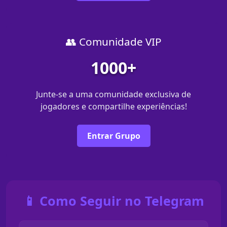
👥 Comunidade VIP
1000+
Junte-se a uma comunidade exclusiva de
jogadores e compartilhe experiências!
Entrar Grupo
📱 Como Seguir no Telegram