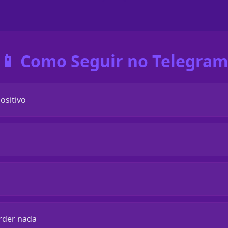
📱 Como Seguir no Telegram
ositivo
"
erder nada