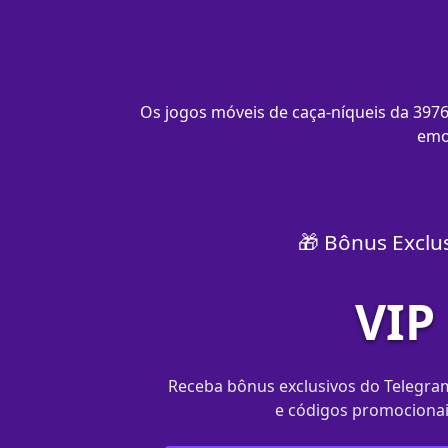
Os jogos móveis de caça-níqueis da 3976
emoç
🎁 Bônus Exclu
VIP
Receba bônus exclusivos do Telegra
e códigos promocionai