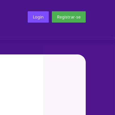
Login
Registrar-se