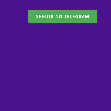
SEGUIR NO TELEGRAM