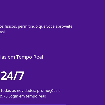
m
s físicos, permitindo que você aproveite
sil .
cias em Tempo Real
24/7
e todas as novidades, promoções e
3976 Login em tempo real!