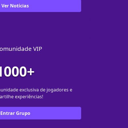
Ver Notícias
Comunidade VIP
1000+
unidade exclusiva de jogadores e
rtilhe experiências!
Entrar Grupo