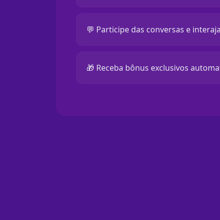
💬 Participe das conversas e interaj
🎁 Receba bônus exclusivos autom