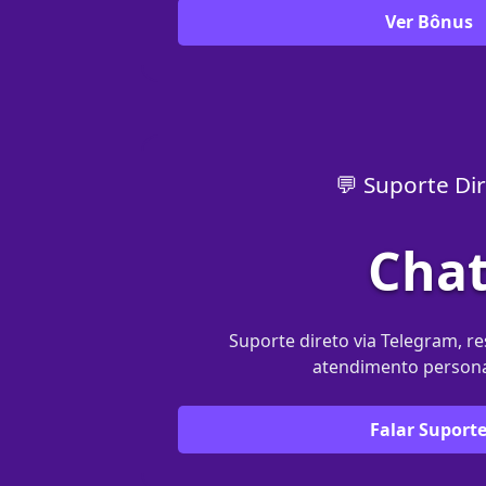
Ver Bônus
💬 Suporte Di
Cha
Suporte direto via Telegram, r
atendimento persona
Falar Suport