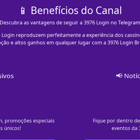
📱 Benefícios do Canal
Descubra as vantagens de seguir a 3976 Login no Telegra
 Login reproduzem perfeitamente a experiência dos cassino
ão e altos ganhos em qualquer lugar com a 3976 Login Bra
sivos
📢 Notí
m, promoções especiais
Fique por dentro d
s únicos!
eventos da 