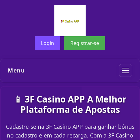
Login
Registrar-se
Menu
📱 3F Casino APP A Melhor
Plataforma de Apostas
Cadastre-se na 3F Casino APP para ganhar bônus
no cadastro e em cada recarga. Com a 3F Casino