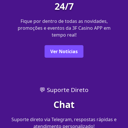
24/7
Fique por dentro de todas as novidades,
promoções e eventos da 3F Casino APP em
tempo real!
Ver Notícias
💬 Suporte Direto
Chat
Suporte direto via Telegram, respostas rápidas e
atendimento personalizado!