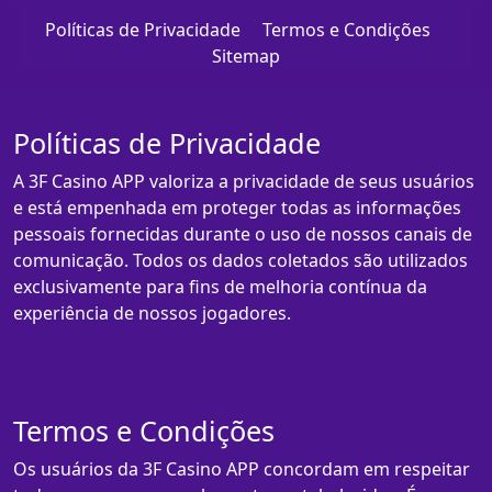
Políticas de Privacidade
Termos e Condições
Sitemap
Políticas de Privacidade
A 3F Casino APP valoriza a privacidade de seus usuários
e está empenhada em proteger todas as informações
pessoais fornecidas durante o uso de nossos canais de
comunicação. Todos os dados coletados são utilizados
exclusivamente para fins de melhoria contínua da
experiência de nossos jogadores.
Termos e Condições
Os usuários da 3F Casino APP concordam em respeitar