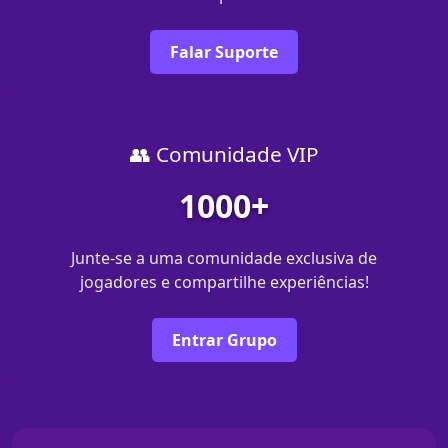
Falar Suporte
👥 Comunidade VIP
1000+
Junte-se a uma comunidade exclusiva de
jogadores e compartilhe experiências!
Entrar Grupo