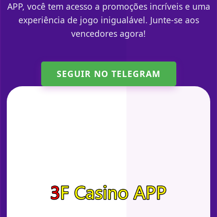
APP, você tem acesso a promoções incríveis e uma
experiência de jogo inigualável. Junte-se aos
vencedores agora!
SEGUIR NO TELEGRAM