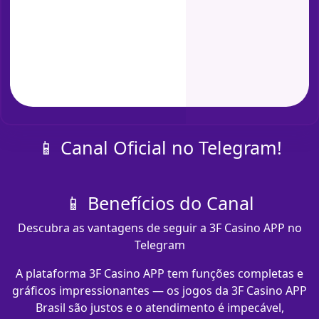
📱 Canal Oficial no Telegram!
📱 Benefícios do Canal
Descubra as vantagens de seguir a 3F Casino APP no
Telegram
A plataforma 3F Casino APP tem funções completas e
gráficos impressionantes — os jogos da 3F Casino APP
Brasil são justos e o atendimento é impecável,