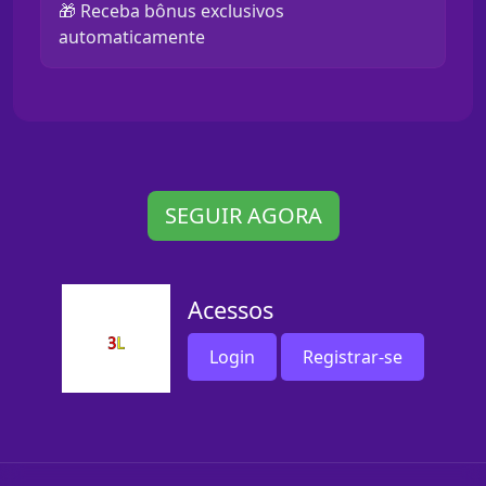
🎁 Receba bônus exclusivos
automaticamente
SEGUIR AGORA
Acessos
Login
Registrar-se