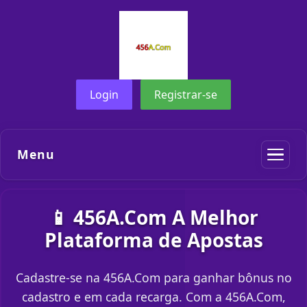
Login
Registrar-se
Menu
📱 456A.Com A Melhor
Plataforma de Apostas
Cadastre-se na 456A.Com para ganhar bônus no
cadastro e em cada recarga. Com a 456A.Com,