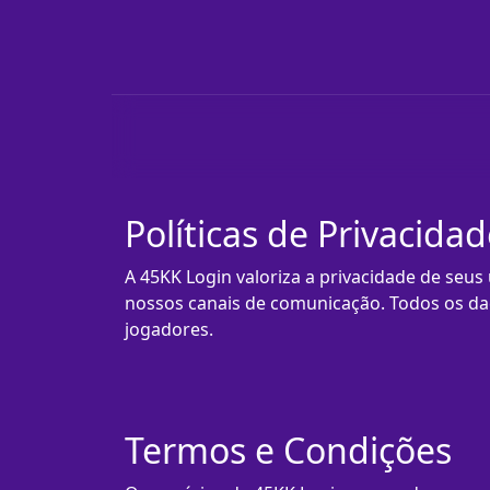
Políticas de Privacida
A 45KK Login valoriza a privacidade de seu
nossos canais de comunicação. Todos os dad
jogadores.
Termos e Condições