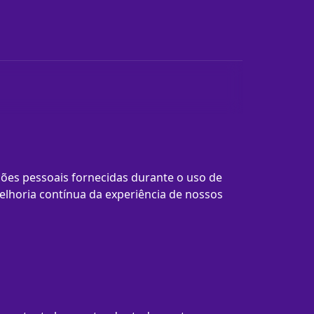
ções pessoais fornecidas durante o uso de
elhoria contínua da experiência de nossos