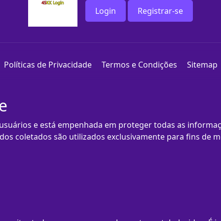
Login
Registrar-se
Políticas de Privacidade
Termos e Condições
Sitemap
de
s usuários e está empenhada em proteger todas as informa
os coletados são utilizados exclusivamente para fins de m