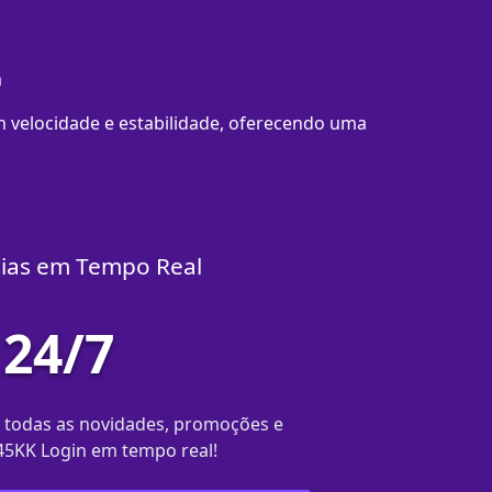
m
 velocidade e estabilidade, oferecendo uma
cias em Tempo Real
24/7
e todas as novidades, promoções e
45KK Login em tempo real!