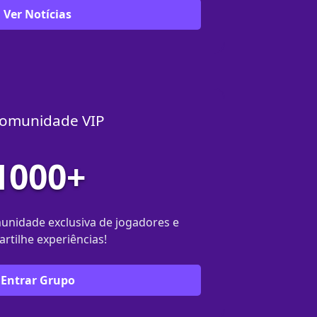
Ver Notícias
Comunidade VIP
1000+
unidade exclusiva de jogadores e
rtilhe experiências!
Entrar Grupo