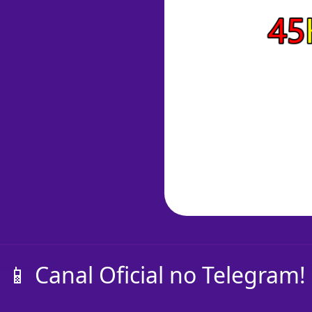
📱 Canal Oficial no Telegram!