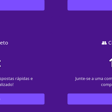
reto
👥 
t
espostas rápidas e
Junte-se a uma com
lizado!
compa
e