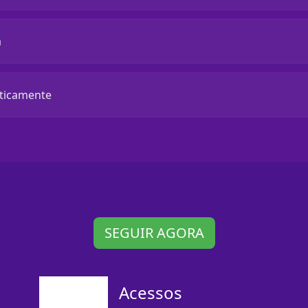
a
aticamente
SEGUIR AGORA
Acessos