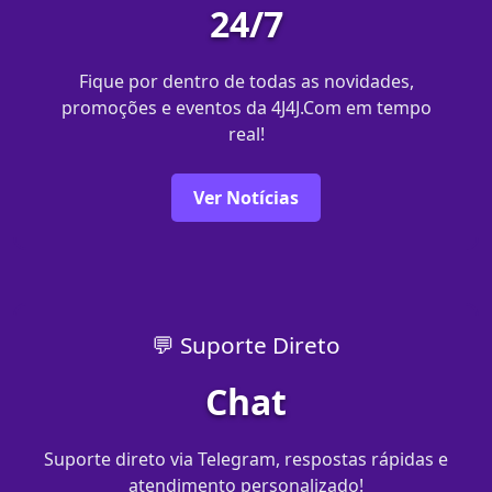
24/7
Fique por dentro de todas as novidades,
promoções e eventos da 4J4J.Com em tempo
real!
Ver Notícias
💬 Suporte Direto
Chat
Suporte direto via Telegram, respostas rápidas e
atendimento personalizado!