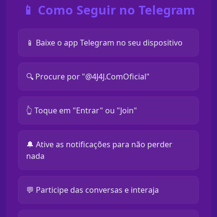
📱 Como Seguir no Telegram
📱 Baixe o app Telegram no seu dispositivo
🔍 Procure por "@4J4J.ComOficial"
👆 Toque em "Entrar" ou "Join"
🔔 Ative as notificações para não perder
nada
💬 Participe das conversas e interaja