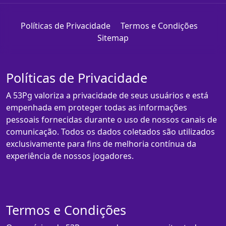
Políticas de Privacidade
Termos e Condições
Sitemap
Políticas de Privacidade
A 53Pg valoriza a privacidade de seus usuários e está
empenhada em proteger todas as informações
pessoais fornecidas durante o uso de nossos canais de
comunicação. Todos os dados coletados são utilizados
exclusivamente para fins de melhoria contínua da
experiência de nossos jogadores.
Termos e Condições