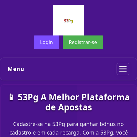
Login
Registrar-se
Menu
📱 53Pg A Melhor Plataforma
de Apostas
Cadastre-se na 53Pg para ganhar bônus no
cadastro e em cada recarga. Com a 53Pg, você