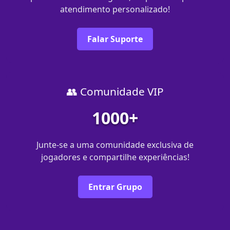
atendimento personalizado!
Falar Suporte
👥 Comunidade VIP
1000+
Junte-se a uma comunidade exclusiva de
jogadores e compartilhe experiências!
Entrar Grupo