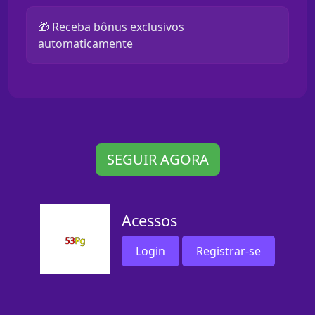
🎁 Receba bônus exclusivos
automaticamente
SEGUIR AGORA
Acessos
Login
Registrar-se