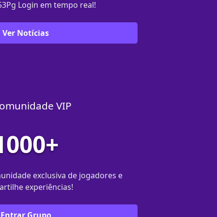
53Pg Login em tempo real!
Ver Notícias
Comunidade VIP
1000+
unidade exclusiva de jogadores e
rtilhe experiências!
Entrar Grupo