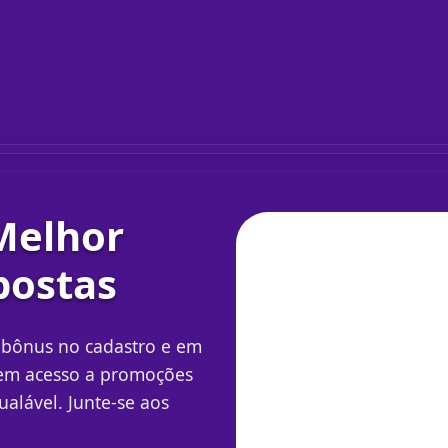
Melhor
postas
 bônus no cadastro e em
tem acesso a promoções
ualável. Junte-se aos