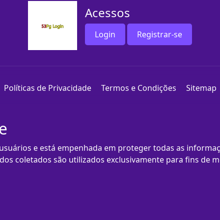
Acessos
Login
Registrar-se
Políticas de Privacidade
Termos e Condições
Sitemap
de
s usuários e está empenhada em proteger todas as informa
os coletados são utilizados exclusivamente para fins de m