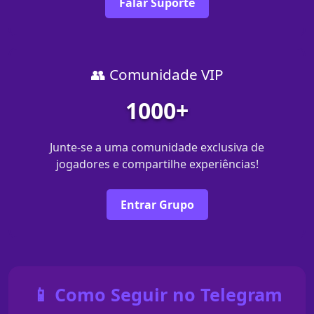
Falar Suporte
👥 Comunidade VIP
1000+
Junte-se a uma comunidade exclusiva de
jogadores e compartilhe experiências!
Entrar Grupo
📱 Como Seguir no Telegram