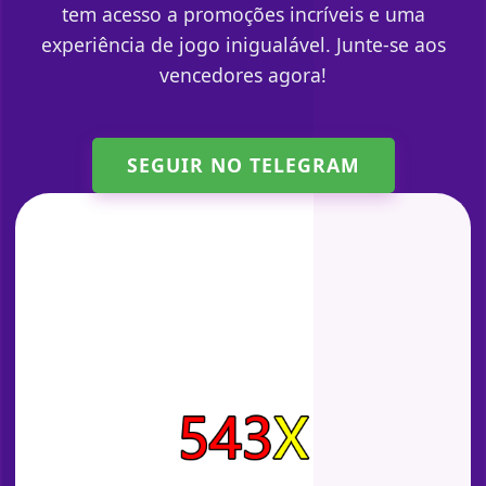
tem acesso a promoções incríveis e uma
experiência de jogo inigualável. Junte-se aos
vencedores agora!
SEGUIR NO TELEGRAM