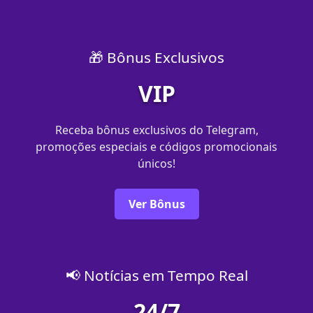
🎁 Bônus Exclusivos
VIP
Receba bônus exclusivos do Telegram,
promoções especiais e códigos promocionais
únicos!
Ver Bônus
📢 Notícias em Tempo Real
24/7