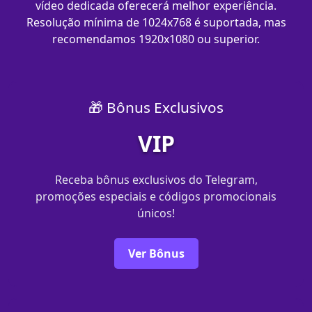
vídeo dedicada oferecerá melhor experiência.
Resolução mínima de 1024x768 é suportada, mas
recomendamos 1920x1080 ou superior.
🎁 Bônus Exclusivos
VIP
Receba bônus exclusivos do Telegram,
promoções especiais e códigos promocionais
únicos!
Ver Bônus