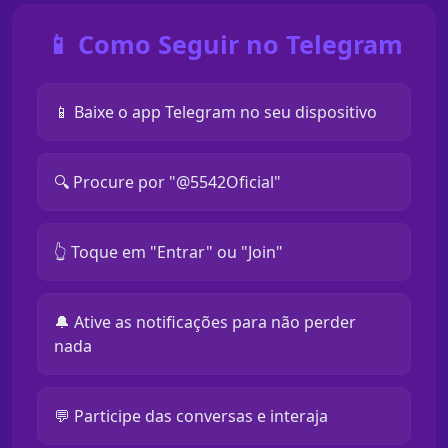
📱 Como Seguir no Telegram
📱 Baixe o app Telegram no seu dispositivo
🔍 Procure por "@5542Oficial"
👆 Toque em "Entrar" ou "Join"
🔔 Ative as notificações para não perder
nada
💬 Participe das conversas e interaja