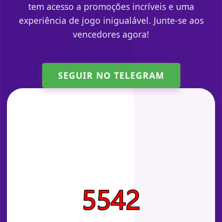
tem acesso a promoções incríveis e uma
experiência de jogo inigualável. Junte-se aos
vencedores agora!
SEGUIR NO TELEGRAM