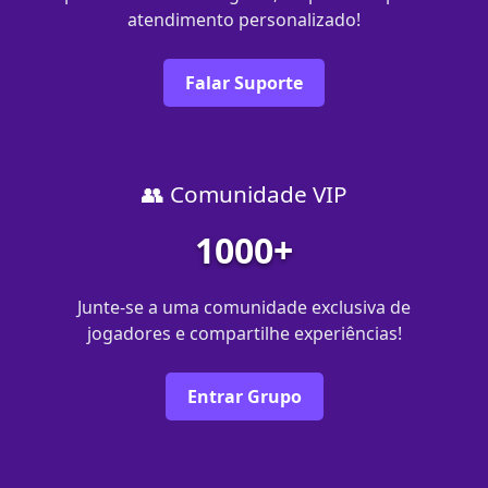
atendimento personalizado!
Falar Suporte
👥 Comunidade VIP
1000+
Junte-se a uma comunidade exclusiva de
jogadores e compartilhe experiências!
Entrar Grupo