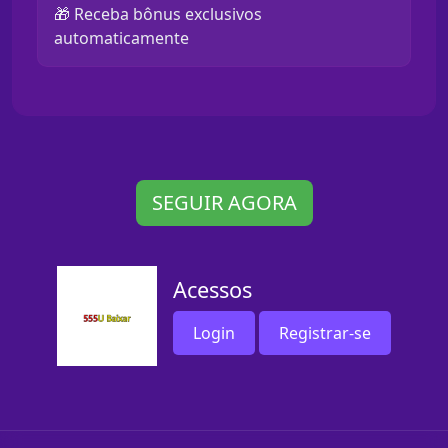
🎁 Receba bônus exclusivos
automaticamente
SEGUIR AGORA
Acessos
Login
Registrar-se