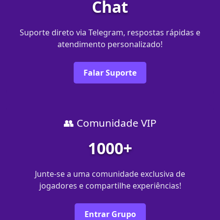
Chat
Suporte direto via Telegram, respostas rápidas e
atendimento personalizado!
Falar Suporte
👥 Comunidade VIP
1000+
Junte-se a uma comunidade exclusiva de
jogadores e compartilhe experiências!
Entrar Grupo