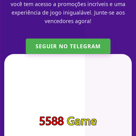
você tem acesso a promoções incríveis e uma
experiência de jogo inigualável. Junte-se aos
vencedores agora!
SEGUIR NO TELEGRAM