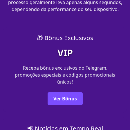
processo geralmente leva apenas alguns segundos,
dependendo da performance do seu dispositivo.
🎁 Bônus Exclusivos
VIP
Receba bônus exclusivos do Telegram,
promoções especiais e códigos promocionais
únicos!
Ver Bônus
📢 Notícias em Tempo Real