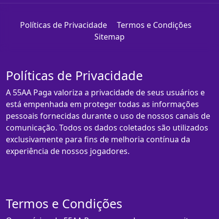
Políticas de Privacidade
Termos e Condições
Sitemap
Políticas de Privacidade
A 55AA Paga valoriza a privacidade de seus usuários e
está empenhada em proteger todas as informações
pessoais fornecidas durante o uso de nossos canais de
comunicação. Todos os dados coletados são utilizados
exclusivamente para fins de melhoria contínua da
experiência de nossos jogadores.
Termos e Condições