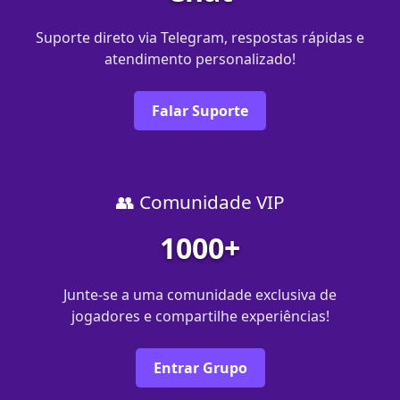
Suporte direto via Telegram, respostas rápidas e
atendimento personalizado!
Falar Suporte
👥 Comunidade VIP
1000+
Junte-se a uma comunidade exclusiva de
jogadores e compartilhe experiências!
Entrar Grupo