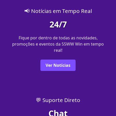
📢 Notícias em Tempo Real
24/7
Fique por dentro de todas as novidades,
promoções e eventos da 55WW Win em tempo
real!
Ver Notícias
💬 Suporte Direto
Chat