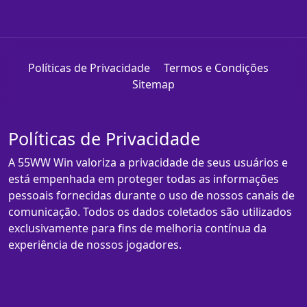
Políticas de Privacidade
Termos e Condições
Sitemap
Políticas de Privacidade
A 55WW Win valoriza a privacidade de seus usuários e
está empenhada em proteger todas as informações
pessoais fornecidas durante o uso de nossos canais de
comunicação. Todos os dados coletados são utilizados
exclusivamente para fins de melhoria contínua da
experiência de nossos jogadores.