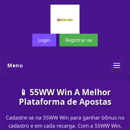
Login
Registrar-se
Menu
📱 55WW Win A Melhor
Plataforma de Apostas
Cadastre-se na 55WW Win para ganhar bônus no
cadastro e em cada recarga. Com a 55WW Win,