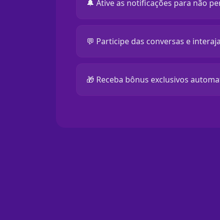
🔔 Ative as notificações para não p
💬 Participe das conversas e interaj
🎁 Receba bônus exclusivos autom