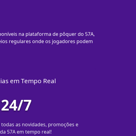
sponíveis na plataforma de pôquer do 57A,
eios regulares onde os jogadores podem
cias em Tempo Real
24/7
e todas as novidades, promoções e
 da 57A em tempo real!