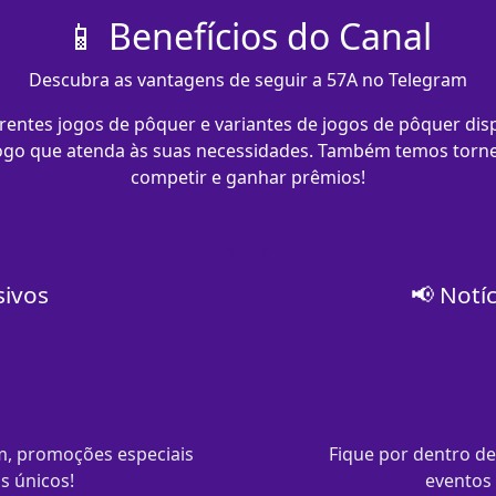
📱 Benefícios do Canal
Descubra as vantagens de seguir a 57A no Telegram
ferentes jogos de pôquer e variantes de jogos de pôquer di
ogo que atenda às suas necessidades. Também temos torn
competir e ganhar prêmios!
sivos
📢 Notí
m, promoções especiais
Fique por dentro d
s únicos!
eventos