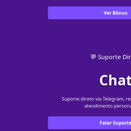
Ver Bônus
💬 Suporte Di
Cha
Suporte direto via Telegram, r
atendimento persona
Falar Suport