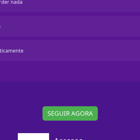
erder nada
a
aticamente
SEGUIR AGORA