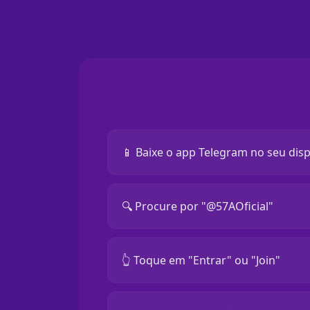
📱 Baixe o app Telegram no seu disp
🔍 Procure por "@57AOficial"
👆 Toque em "Entrar" ou "Join"