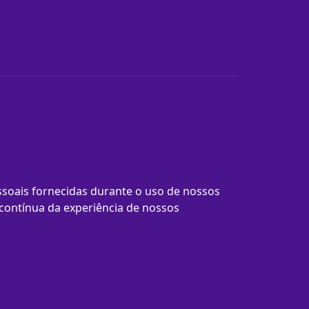
ssoais fornecidas durante o uso de nossos
 contínua da experiência de nossos