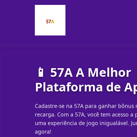
📱 57A A Melhor
Plataforma de A
Cadastre-se na 57A para ganhar bônus 
recarga. Com a 57A, você tem acesso a 
uma experiência de jogo inigualável. J
agora!