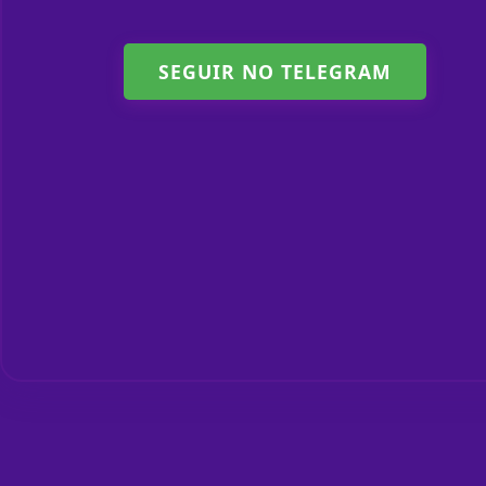
SEGUIR NO TELEGRAM