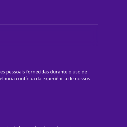
es pessoais fornecidas durante o uso de
elhoria contínua da experiência de nossos