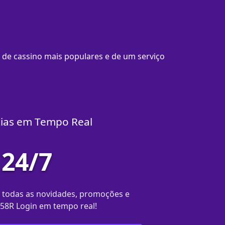
 de cassino mais populares e de um serviço
cias em Tempo Real
24/7
e todas as novidades, promoções e
 58R Login em tempo real!