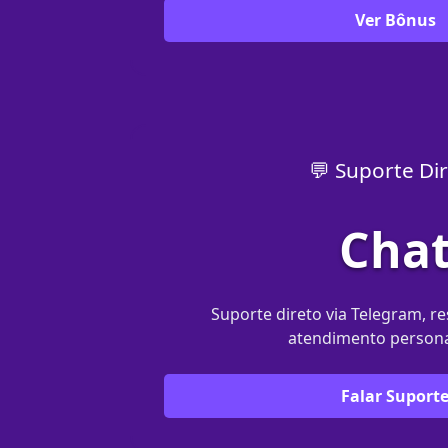
Ver Bônus
💬 Suporte Di
Cha
Suporte direto via Telegram, r
atendimento persona
Falar Suport