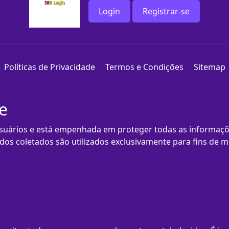
Login
Registrar-se
Políticas de Privacidade
Termos e Condições
Sitemap
de
 usuários e está empenhada em proteger todas as informaçõ
os coletados são utilizados exclusivamente para fins de m