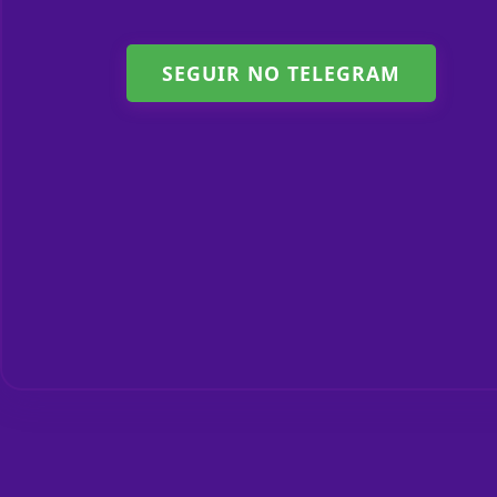
SEGUIR NO TELEGRAM