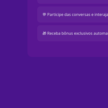
💬 Participe das conversas e interaj
🎁 Receba bônus exclusivos autom