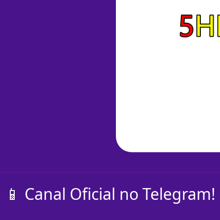
📱 Canal Oficial no Telegram!