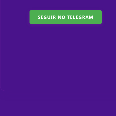
SEGUIR NO TELEGRAM