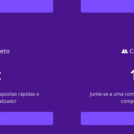
reto
👥 
t
espostas rápidas e
Junte-se a uma com
lizado!
compa
e