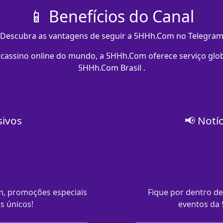
📱 Benefícios do Canal
Descubra as vantagens de seguir a 5HHh.Com no Telegra
assino online do mundo, a 5HHh.Com oferece serviço glo
5HHh.Com Brasil .
sivos
📢 Notí
m, promoções especiais
Fique por dentro d
s únicos!
eventos da