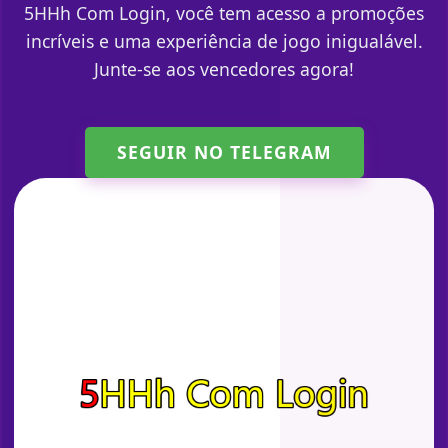
5HHh Com Login, você tem acesso a promoções
incríveis e uma experiência de jogo inigualável.
Junte-se aos vencedores agora!
SEGUIR NO TELEGRAM