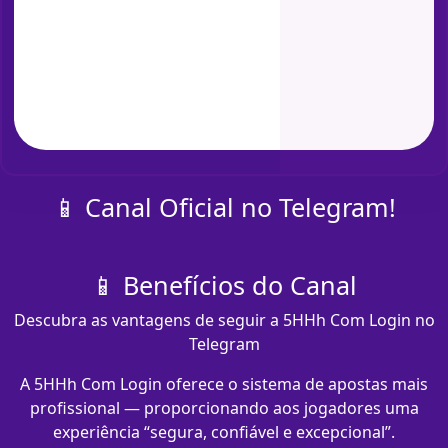
📱 Canal Oficial no Telegram!
📱 Benefícios do Canal
Descubra as vantagens de seguir a 5HHh Com Login no
Telegram
A 5HHh Com Login oferece o sistema de apostas mais
profissional — proporcionando aos jogadores uma
experiência “segura, confiável e excepcional”.