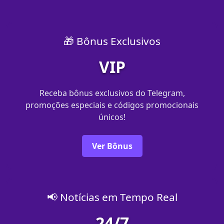
🎁 Bônus Exclusivos
VIP
Receba bônus exclusivos do Telegram,
promoções especiais e códigos promocionais
únicos!
Ver Bônus
📢 Notícias em Tempo Real
24/7