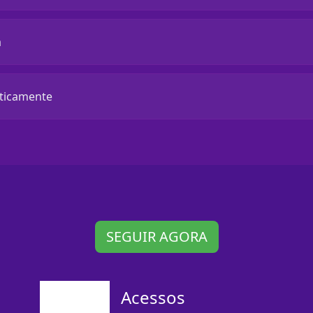
a
aticamente
SEGUIR AGORA
Acessos