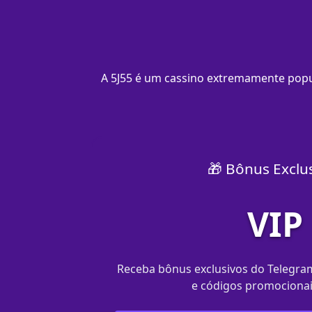
A 5J55 é um cassino extremamente popul
🎁 Bônus Exclu
VIP
Receba bônus exclusivos do Telegra
e códigos promocionai