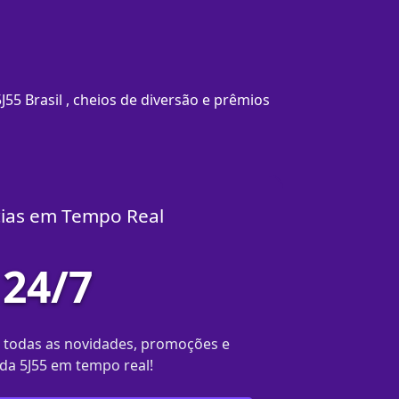
5 Brasil , cheios de diversão e prêmios
cias em Tempo Real
24/7
e todas as novidades, promoções e
da 5J55 em tempo real!