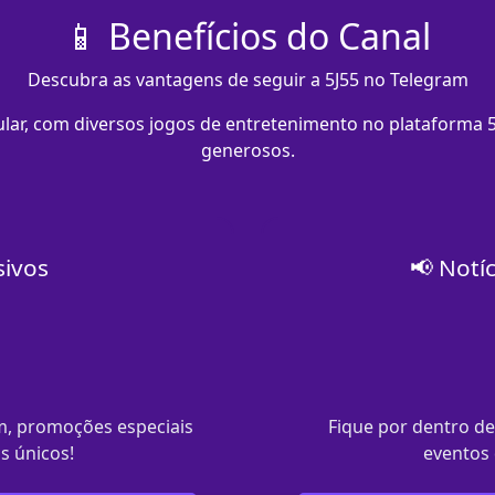
📱 Benefícios do Canal
Descubra as vantagens de seguir a 5J55 no Telegram
ar, com diversos jogos de entretenimento no plataforma 5J5
generosos.
sivos
📢 Notí
m, promoções especiais
Fique por dentro d
s únicos!
eventos 