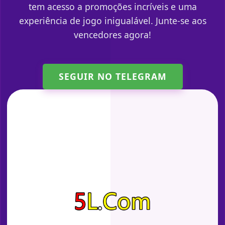
tem acesso a promoções incríveis e uma
experiência de jogo inigualável. Junte-se aos
vencedores agora!
SEGUIR NO TELEGRAM