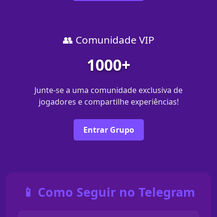
👥 Comunidade VIP
1000+
Junte-se a uma comunidade exclusiva de
jogadores e compartilhe experiências!
Entrar Grupo
📱 Como Seguir no Telegram