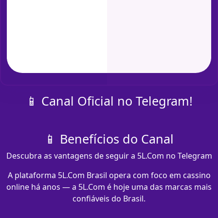
📱 Canal Oficial no Telegram!
📱 Benefícios do Canal
Descubra as vantagens de seguir a 5L.Com no Telegram
A plataforma 5L.Com Brasil opera com foco em cassino
online há anos — a 5L.Com é hoje uma das marcas mais
confiáveis do Brasil.