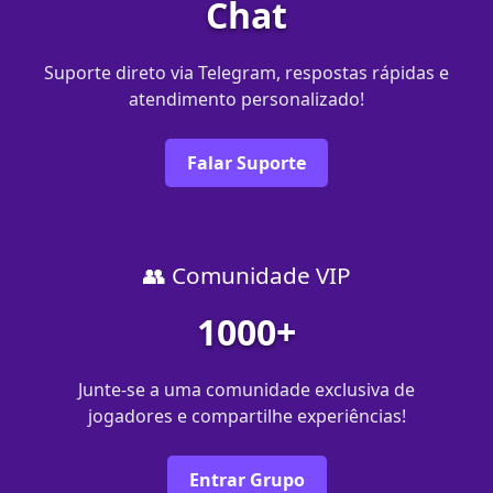
Chat
Suporte direto via Telegram, respostas rápidas e
atendimento personalizado!
Falar Suporte
👥 Comunidade VIP
1000+
Junte-se a uma comunidade exclusiva de
jogadores e compartilhe experiências!
Entrar Grupo