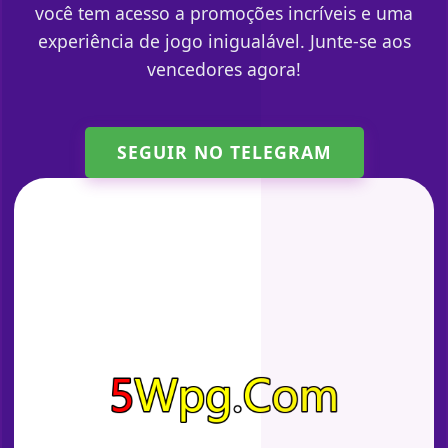
você tem acesso a promoções incríveis e uma
experiência de jogo inigualável. Junte-se aos
vencedores agora!
SEGUIR NO TELEGRAM