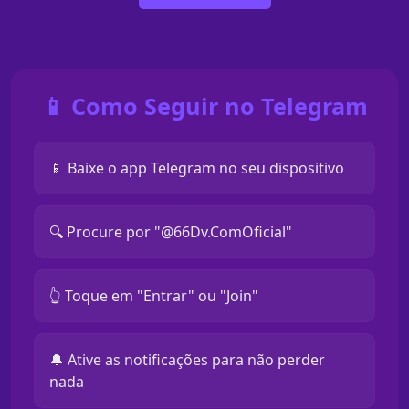
📱 Como Seguir no Telegram
📱 Baixe o app Telegram no seu dispositivo
🔍 Procure por "@66Dv.ComOficial"
👆 Toque em "Entrar" ou "Join"
🔔 Ative as notificações para não perder
nada