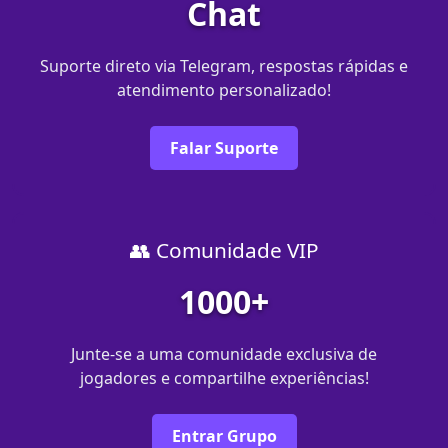
Chat
Suporte direto via Telegram, respostas rápidas e
atendimento personalizado!
Falar Suporte
👥 Comunidade VIP
1000+
Junte-se a uma comunidade exclusiva de
jogadores e compartilhe experiências!
Entrar Grupo