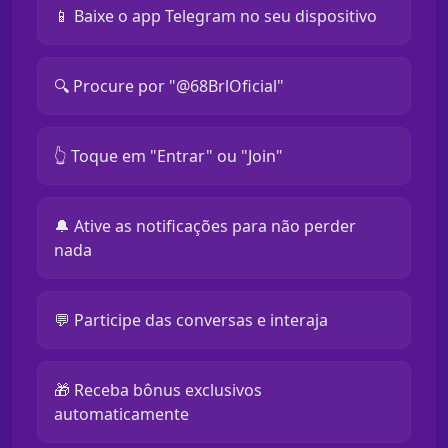
📱 Baixe o app Telegram no seu dispositivo
🔍 Procure por "@68BrlOficial"
👆 Toque em "Entrar" ou "Join"
🔔 Ative as notificações para não perder
nada
💬 Participe das conversas e interaja
🎁 Receba bônus exclusivos
automaticamente