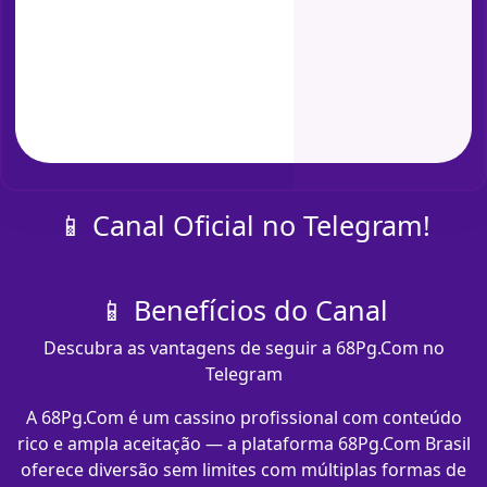
📱 Canal Oficial no Telegram!
📱 Benefícios do Canal
Descubra as vantagens de seguir a 68Pg.Com no
Telegram
A 68Pg.Com é um cassino profissional com conteúdo
rico e ampla aceitação — a plataforma 68Pg.Com Brasil
oferece diversão sem limites com múltiplas formas de