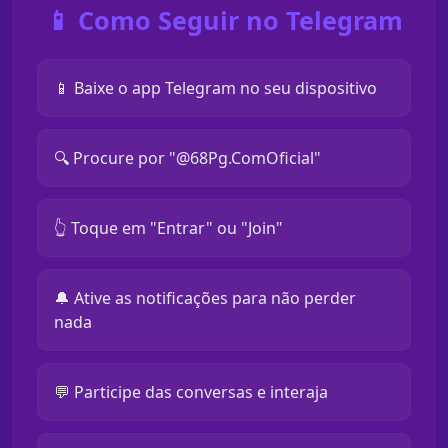
📱 Como Seguir no Telegram
📱 Baixe o app Telegram no seu dispositivo
🔍 Procure por "@68Pg.ComOficial"
👆 Toque em "Entrar" ou "Join"
🔔 Ative as notificações para não perder
nada
💬 Participe das conversas e interaja