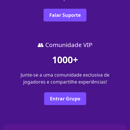
Falar Suporte
👥 Comunidade VIP
1000+
Junte-se a uma comunidade exclusiva de
jogadores e compartilhe experiências!
Entrar Grupo