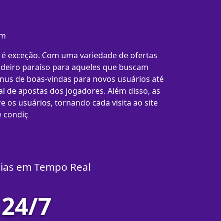
am
é exceção. Com uma variedade de ofertas
deiro paraíso para aqueles que buscam
nus de boas-vindas para novos usuários até
l de apostas dos jogadores. Além disso, as
os usuários, tornando cada visita ao site
e condiç
cias em Tempo Real
24/7