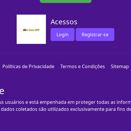
Acessos
Login
Registrar-se
Políticas de Privacidade
Termos e Condições
Sitemap
de
eus usuários e está empenhada em proteger todas as infor
dados coletados são utilizados exclusivamente para fins d