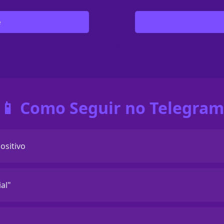
e
📱 Como Seguir no Telegram
ositivo
al"