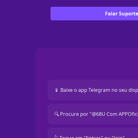
Falar Suport
📱 Baixe o app Telegram no seu disp
🔍 Procure por "@68U Com APPOfici