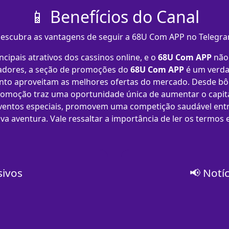
📱 Benefícios do Canal
escubra as vantagens de seguir a 68U Com APP no Telegr
ipais atrativos dos cassinos online, e o
68U Com APP
não 
gadores, a seção de promoções do
68U Com APP
é um verda
nto aproveitam as melhores ofertas do mercado. Desde bô
romoção traz uma oportunidade única de aumentar o capita
entos especiais, promovem uma competição saudável entre 
a aventura. Vale ressaltar a importância de ler os termos 
sivos
📢 Notí