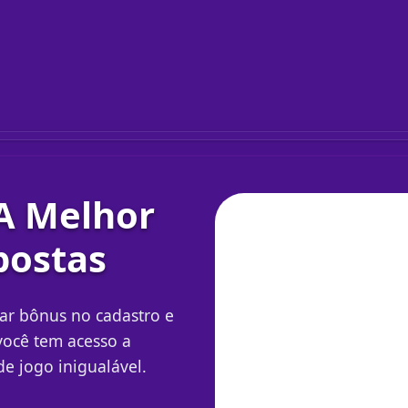
A Melhor
postas
ar bônus no cadastro e
ocê tem acesso a
e jogo inigualável.