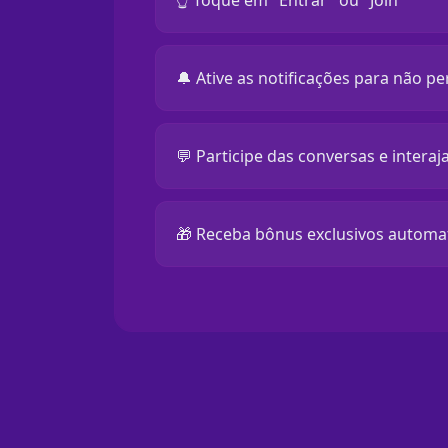
👆 Toque em "Entrar" ou "Join"
🔔 Ative as notificações para não p
💬 Participe das conversas e interaj
🎁 Receba bônus exclusivos autom