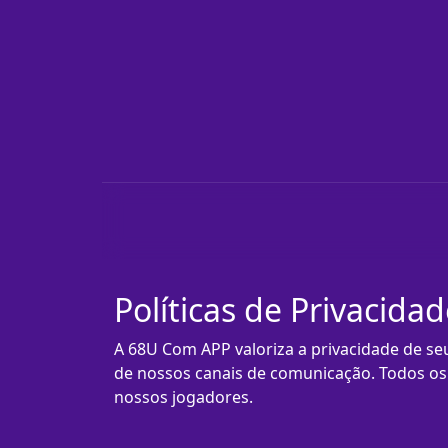
Políticas de Privacida
A 68U Com APP valoriza a privacidade de s
de nossos canais de comunicação. Todos os 
nossos jogadores.