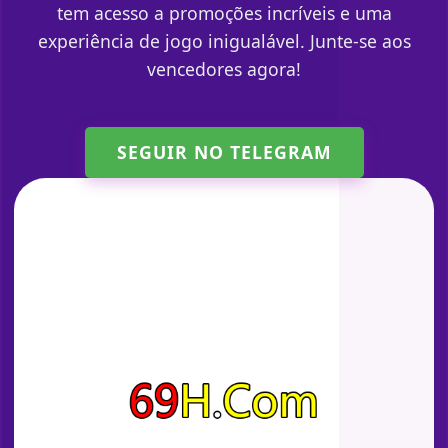
tem acesso a promoções incríveis e uma
experiência de jogo inigualável. Junte-se aos
vencedores agora!
SEGUIR NO TELEGRAM