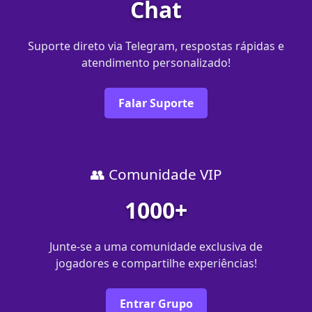
Chat
Suporte direto via Telegram, respostas rápidas e
atendimento personalizado!
Falar Suporte
👥 Comunidade VIP
1000+
Junte-se a uma comunidade exclusiva de
jogadores e compartilhe experiências!
Entrar Grupo