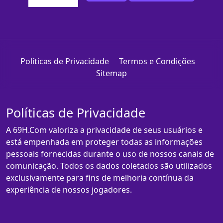
Políticas de Privacidade
Termos e Condições
Sitemap
Políticas de Privacidade
A 69H.Com valoriza a privacidade de seus usuários e
está empenhada em proteger todas as informações
pessoais fornecidas durante o uso de nossos canais de
comunicação. Todos os dados coletados são utilizados
exclusivamente para fins de melhoria contínua da
experiência de nossos jogadores.