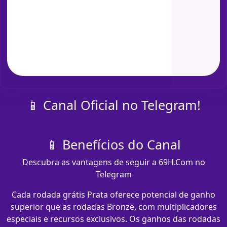
📱 Canal Oficial no Telegram!
📱 Benefícios do Canal
Descubra as vantagens de seguir a 69H.Com no
Telegram
Cada rodada grátis Prata oferece potencial de ganho
superior que as rodadas Bronze, com multiplicadores
especiais e recursos exclusivos. Os ganhos das rodadas