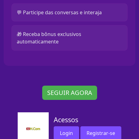
💬 Participe das conversas e interaja
🎁 Receba bônus exclusivos
automaticamente
SEGUIR AGORA
Acessos
Login
Registrar-se