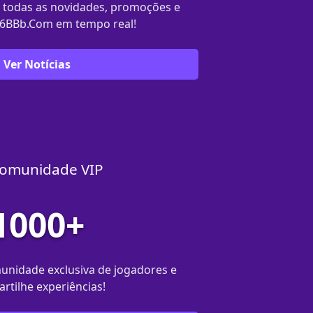
e todas as novidades, promoções e
 6BBb.Com em tempo real!
Ver Notícias
Comunidade VIP
1000+
unidade exclusiva de jogadores e
rtilhe experiências!