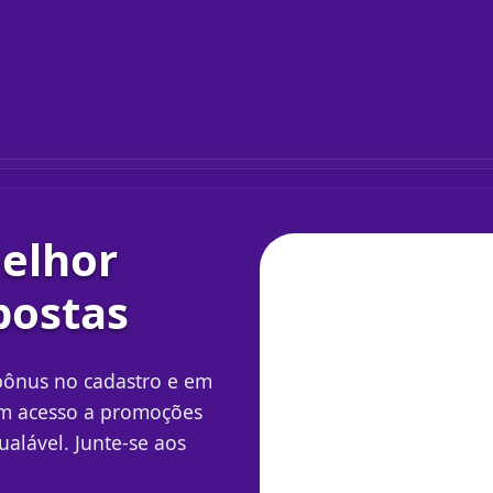
elhor
postas
bônus no cadastro e em
em acesso a promoções
ualável. Junte-se aos