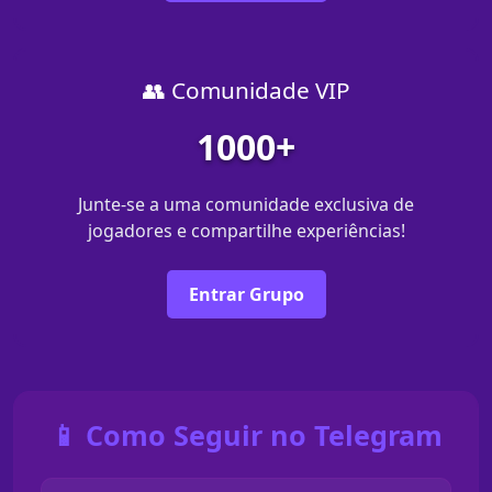
👥 Comunidade VIP
1000+
Junte-se a uma comunidade exclusiva de
jogadores e compartilhe experiências!
Entrar Grupo
📱 Como Seguir no Telegram