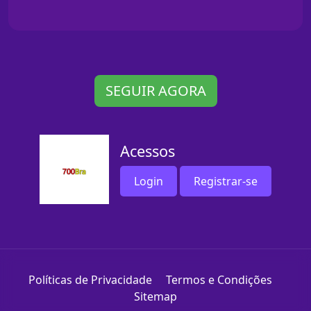
SEGUIR AGORA
Acessos
Login
Registrar-se
Políticas de Privacidade
Termos e Condições
Sitemap