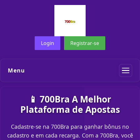
Login
Registrar-se
Menu
📱 700Bra A Melhor
Plataforma de Apostas
Cadastre-se na 700Bra para ganhar bônus no
cadastro e em cada recarga. Com a 700Bra, você