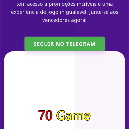
tem acesso a promoções incríveis e uma
experiência de jogo inigualável. Junte-se aos
vencedores agora!
SEGUIR NO TELEGRAM