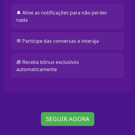
🔔 Ative as notificações para não perder
nada
💬 Participe das conversas e interaja
🎁 Receba bônus exclusivos
automaticamente
SEGUIR AGORA