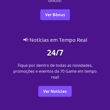
únicos!
Ver Bônus
📢 Notícias em Tempo Real
24/7
Fique por dentro de todas as novidades,
promoções e eventos da 70 Game em tempo
real!
Ver Notícias