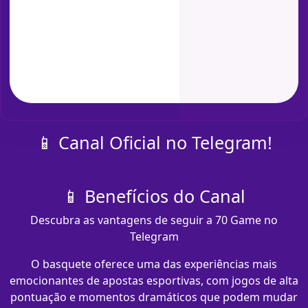
📱 Canal Oficial no Telegram!
📱 Benefícios do Canal
Descubra as vantagens de seguir a 70 Game no
Telegram
O basquete oferece uma das experiências mais
emocionantes de apostas esportivas, com jogos de alta
pontuação e momentos dramáticos que podem mudar