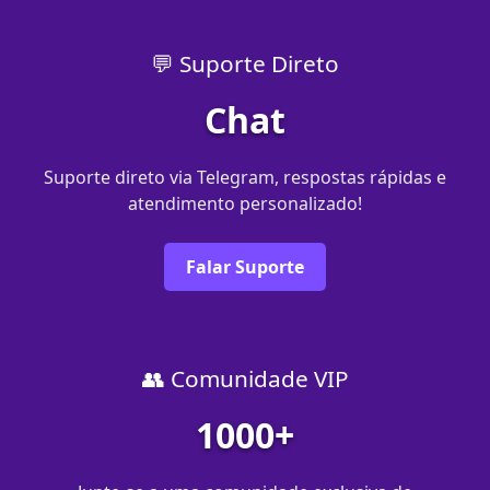
💬 Suporte Direto
Chat
Suporte direto via Telegram, respostas rápidas e
atendimento personalizado!
Falar Suporte
👥 Comunidade VIP
1000+