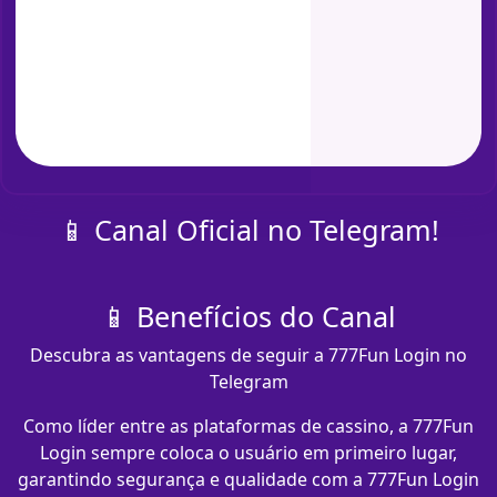
📱 Canal Oficial no Telegram!
📱 Benefícios do Canal
Descubra as vantagens de seguir a 777Fun Login no
Telegram
Como líder entre as plataformas de cassino, a 777Fun
Login sempre coloca o usuário em primeiro lugar,
garantindo segurança e qualidade com a 777Fun Login