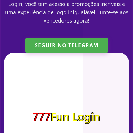
Login, você tem acesso a promoções incríveis e
uma experiência de jogo inigualável. Junte-se aos
vencedores agora!
SEGUIR NO TELEGRAM