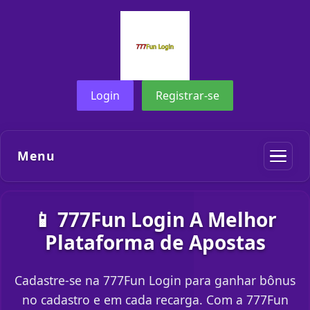
Login
Registrar-se
Menu
📱 777Fun Login A Melhor
Plataforma de Apostas
Cadastre-se na 777Fun Login para ganhar bônus
no cadastro e em cada recarga. Com a 777Fun