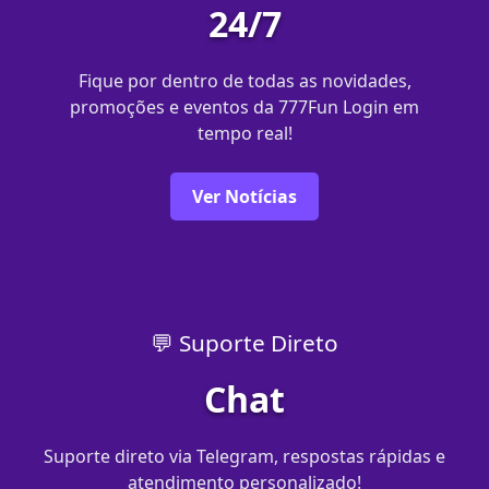
24/7
Fique por dentro de todas as novidades,
promoções e eventos da 777Fun Login em
tempo real!
Ver Notícias
💬 Suporte Direto
Chat
Suporte direto via Telegram, respostas rápidas e
atendimento personalizado!