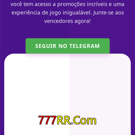
você tem acesso a promoções incríveis e uma
experiência de jogo inigualável. Junte-se aos
vencedores agora!
SEGUIR NO TELEGRAM