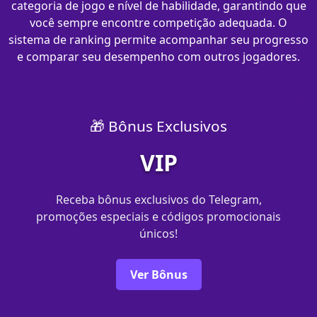
categoria de jogo e nível de habilidade, garantindo que
você sempre encontre competição adequada. O
sistema de ranking permite acompanhar seu progresso
e comparar seu desempenho com outros jogadores.
🎁 Bônus Exclusivos
VIP
Receba bônus exclusivos do Telegram,
promoções especiais e códigos promocionais
únicos!
Ver Bônus