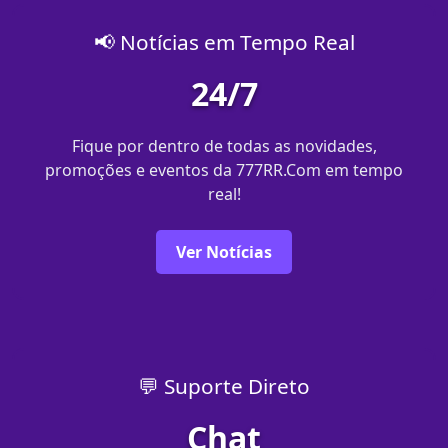
📢 Notícias em Tempo Real
24/7
Fique por dentro de todas as novidades,
promoções e eventos da 777RR.Com em tempo
real!
Ver Notícias
💬 Suporte Direto
Chat