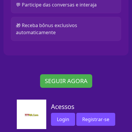
💬 Participe das conversas e interaja
🎁 Receba bônus exclusivos
automaticamente
SEGUIR AGORA
Acessos
Login
Registrar-se