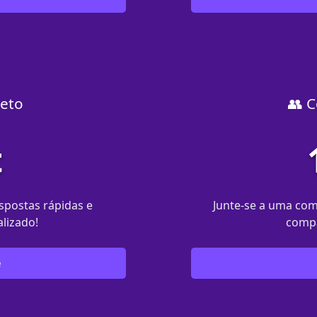
reto
👥 
t
espostas rápidas e
Junte-se a uma com
lizado!
compa
e