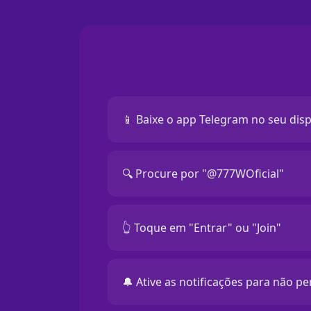
📱 Baixe o app Telegram no seu disp
🔍 Procure por "@777WOficial"
👆 Toque em "Entrar" ou "Join"
🔔 Ative as notificações para não p