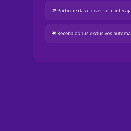
💬 Participe das conversas e interaj
🎁 Receba bônus exclusivos autom