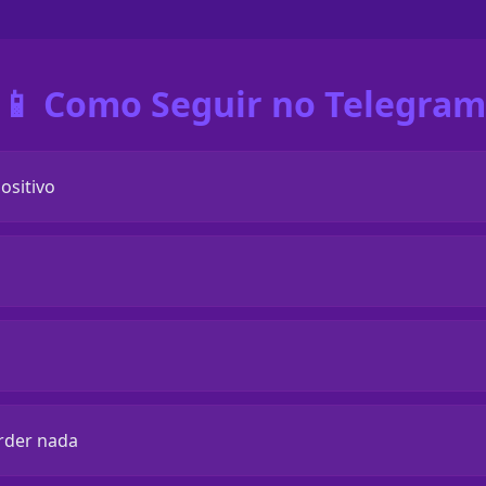
📱 Como Seguir no Telegram
ositivo
erder nada