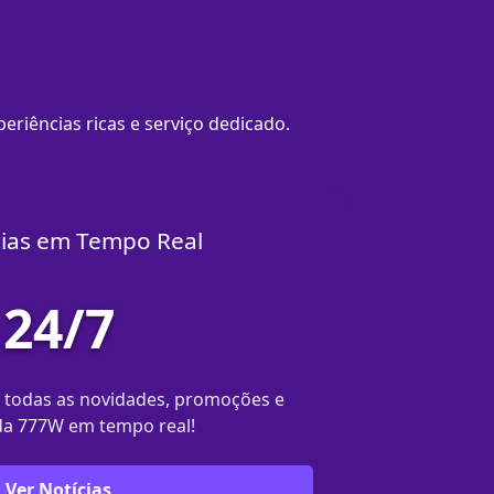
riências ricas e serviço dedicado.
cias em Tempo Real
24/7
e todas as novidades, promoções e
da 777W em tempo real!
Ver Notícias