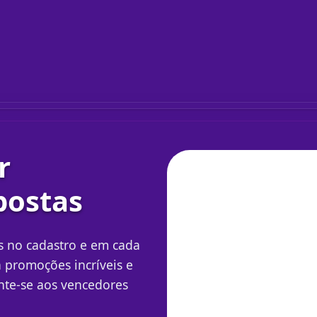
r
postas
 no cadastro e em cada
 promoções incríveis e
unte-se aos vencedores