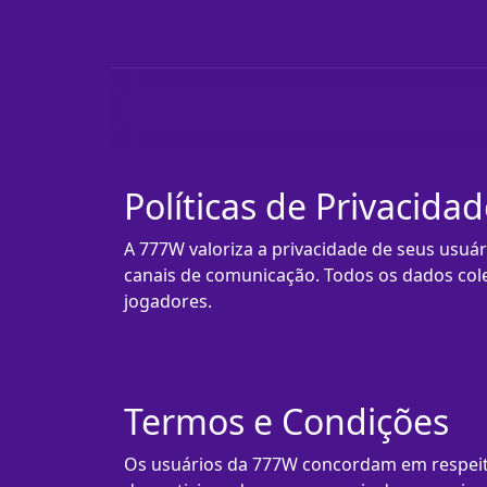
Políticas de Privacida
A 777W valoriza a privacidade de seus usu
canais de comunicação. Todos os dados cole
jogadores.
Termos e Condições
Os usuários da 777W concordam em respeita