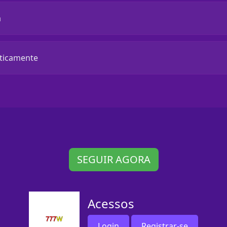
a
aticamente
SEGUIR AGORA
Acessos
Login
Registrar-se