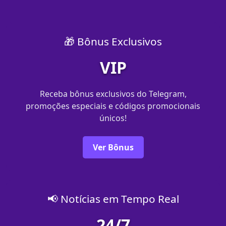
🎁 Bônus Exclusivos
VIP
Receba bônus exclusivos do Telegram,
promoções especiais e códigos promocionais
únicos!
Ver Bônus
📢 Notícias em Tempo Real
24/7