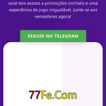
você tem acesso a promoções incríveis e uma
experiência de jogo inigualável. Junte-se aos
vencedores agora!
SEGUIR NO TELEGRAM