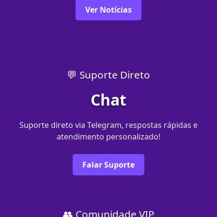
Ver Notícias
💬 Suporte Direto
Chat
Suporte direto via Telegram, respostas rápidas e
atendimento personalizado!
Falar Suporte
👥 Comunidade VIP