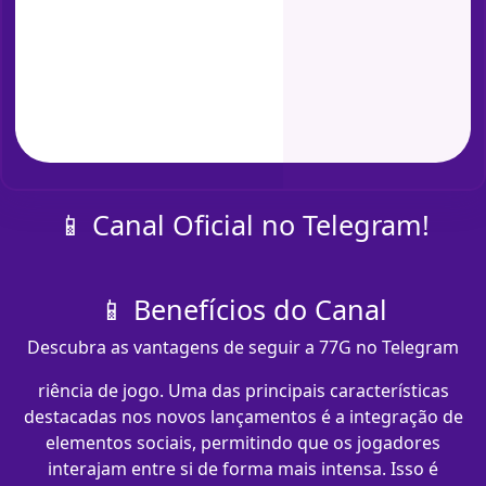
📱 Canal Oficial no Telegram!
📱 Benefícios do Canal
Descubra as vantagens de seguir a 77G no Telegram
riência de jogo. Uma das principais características
destacadas nos novos lançamentos é a integração de
elementos sociais, permitindo que os jogadores
interajam entre si de forma mais intensa. Isso é