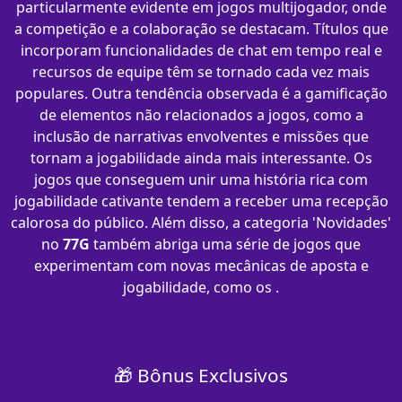
particularmente evidente em jogos multijogador, onde
a competição e a colaboração se destacam. Títulos que
incorporam funcionalidades de chat em tempo real e
recursos de equipe têm se tornado cada vez mais
populares. Outra tendência observada é a gamificação
de elementos não relacionados a jogos, como a
inclusão de narrativas envolventes e missões que
tornam a jogabilidade ainda mais interessante. Os
jogos que conseguem unir uma história rica com
jogabilidade cativante tendem a receber uma recepção
calorosa do público. Além disso, a categoria 'Novidades'
no
77G
também abriga uma série de jogos que
experimentam com novas mecânicas de aposta e
jogabilidade, como os .
🎁 Bônus Exclusivos