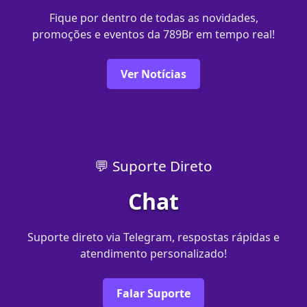
Fique por dentro de todas as novidades,
promoções e eventos da 789Br em tempo real!
Ver Notícias
💬 Suporte Direto
Chat
Suporte direto via Telegram, respostas rápidas e
atendimento personalizado!
Falar Suporte