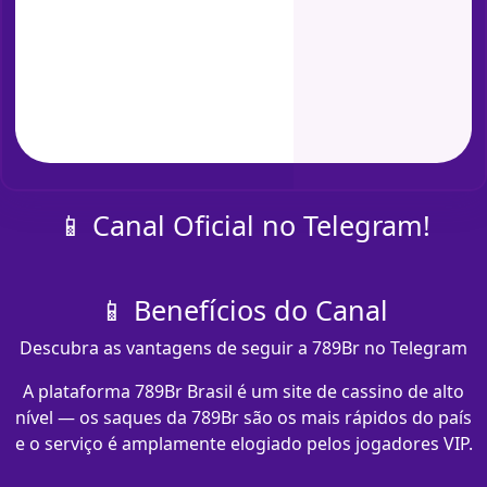
📱 Canal Oficial no Telegram!
📱 Benefícios do Canal
Descubra as vantagens de seguir a 789Br no Telegram
A plataforma 789Br Brasil é um site de cassino de alto
nível — os saques da 789Br são os mais rápidos do país
e o serviço é amplamente elogiado pelos jogadores VIP.