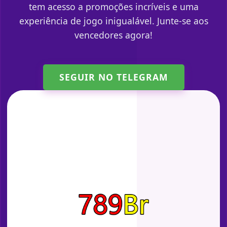
tem acesso a promoções incríveis e uma
experiência de jogo inigualável. Junte-se aos
vencedores agora!
SEGUIR NO TELEGRAM