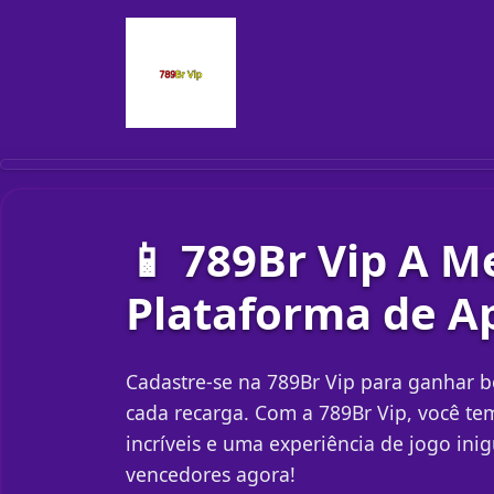
📱 789Br Vip A M
Plataforma de A
Cadastre-se na 789Br Vip para ganhar 
cada recarga. Com a 789Br Vip, você t
incríveis e uma experiência de jogo inig
vencedores agora!