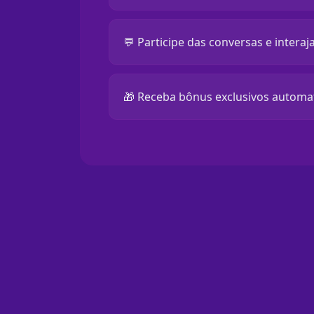
💬 Participe das conversas e interaj
🎁 Receba bônus exclusivos autom