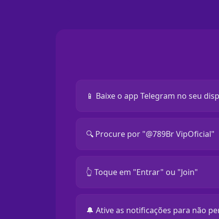
📱 Baixe o app Telegram no seu disp
🔍 Procure por "@789Br VipOficial"
👆 Toque em "Entrar" ou "Join"
🔔 Ative as notificações para não p