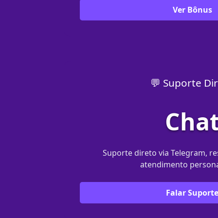
Ver Bônus
💬 Suporte Di
Cha
Suporte direto via Telegram, r
atendimento persona
Falar Suport