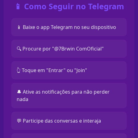
📱 Como Seguir no Telegram
📱 Baixe o app Telegram no seu dispositivo
🔍 Procure por "@7Brwin ComOficial"
👆 Toque em "Entrar" ou "Join"
🔔 Ative as notificações para não perder
nada
💬 Participe das conversas e interaja