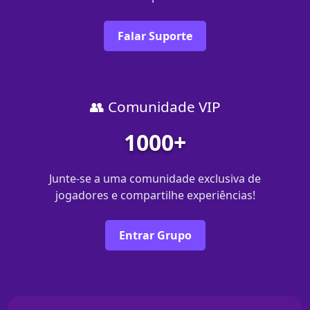
Falar Suporte
👥 Comunidade VIP
1000+
Junte-se a uma comunidade exclusiva de
jogadores e compartilhe experiências!
Entrar Grupo